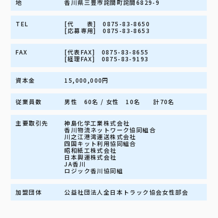
地
香川県三豊市詫間町詫間6829-9
TEL
[代 表] 0875-83-8650
[応募専用] 0875-83-8653
FAX
[代表FAX] 0875-83-8655
[経理FAX] 0875-83-9193
資本金
15,000,000円
従業員数
男性 60名 / 女性 10名 計70名
主要取引先
神島化学工業株式会社
香川物流ネットワーク協同組合
川之江港湾運送株式会社
四国キット利用協同組合
昭和紙工株式会社
日本興運株式会社
JA香川
ロジック香川協同組
加盟団体
公益社団法人全日本トラック協会女性部会