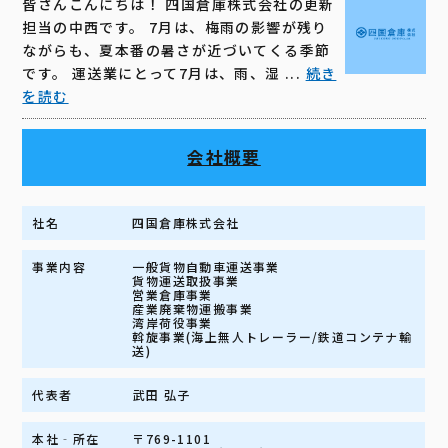
皆さんこんにちは！ 四国倉庫株式会社の更新
担当の中西です。 7月は、梅雨の影響が残り
ながらも、夏本番の暑さが近づいてくる季節
です。 運送業にとって7月は、雨、湿 ...
続き
を読む
会社概要
社名
四国倉庫株式会社
事業内容
一般貨物自動車運送事業
貨物運送取扱事業
営業倉庫事業
産業廃棄物運搬事業
湾岸荷役事業
斡旋事業(海上無人トレーラー/鉄道コンテナ輸
送)
代表者
武田 弘子
本社‐所在
〒769-1101